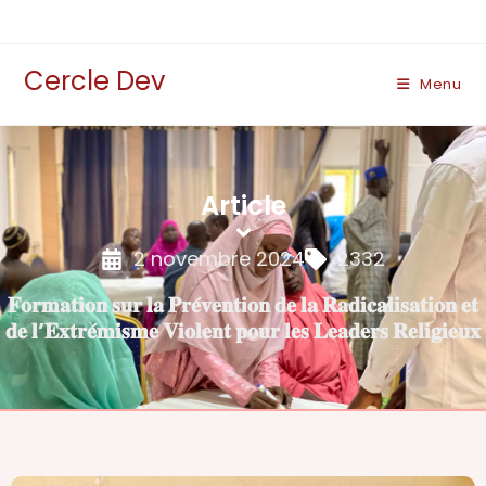
Cercle Dev
Menu
Article
2 novembre 2024
2332
𝐅𝐨𝐫𝐦𝐚𝐭𝐢𝐨𝐧 𝐬𝐮𝐫 𝐥𝐚 𝐏𝐫𝐞́𝐯𝐞𝐧𝐭𝐢𝐨𝐧 𝐝𝐞 𝐥𝐚 𝐑𝐚𝐝𝐢𝐜𝐚𝐥𝐢𝐬𝐚𝐭𝐢𝐨𝐧 𝐞𝐭
𝐝𝐞 𝐥’𝐄𝐱𝐭𝐫𝐞́𝐦𝐢𝐬𝐦𝐞 𝐕𝐢𝐨𝐥𝐞𝐧𝐭 𝐩𝐨𝐮𝐫 𝐥𝐞𝐬 𝐋𝐞𝐚𝐝𝐞𝐫𝐬 𝐑𝐞𝐥𝐢𝐠𝐢𝐞𝐮𝐱