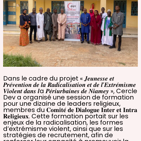
Dans le cadre du projet « 𝑱𝒆𝒖𝒏𝒆𝒔𝒔𝒆 𝒆𝒕
𝑷𝒓𝒆́𝒗𝒆𝒏𝒕𝒊𝒐𝒏 𝒅𝒆 𝒍𝒂 𝑹𝒂𝒅𝒊𝒄𝒂𝒍𝒊𝒔𝒂𝒕𝒊𝒐𝒏 𝒆𝒕 𝒅𝒆 𝒍’𝑬𝒙𝒕𝒓𝒆́𝒎𝒊𝒔𝒎𝒆
𝑽𝒊𝒐𝒍𝒆𝒏𝒕 𝒅𝒂𝒏𝒔 𝒍a 𝑷𝒆́𝒓𝒊𝒖𝒓𝒃𝒂𝒊𝒏𝒆𝒔 𝒅𝒆 𝑵𝒊𝒂𝒎𝒆𝒚 », Cercle
Dev a organisé une session de formation
pour une dizaine de leaders religieux,
membres du 𝐂𝐨𝐦𝐢𝐭𝐞́ 𝐝𝐞 𝐃𝐢𝐚𝐥𝐨𝐠𝐮𝐞 𝐈𝐧𝐭𝐞𝐫 𝐞𝐭 𝐈𝐧𝐭𝐫𝐚
𝐑𝐞𝐥𝐢𝐠𝐢𝐞𝐮𝐱. Cette formation portait sur les
enjeux de la radicalisation, les formes
d’extrémisme violent, ainsi que sur les
stratégies de recrutement, afin de