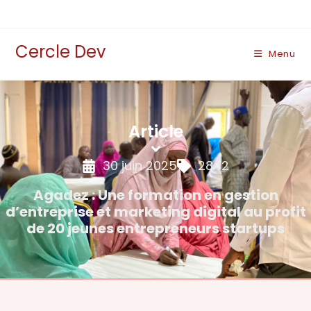
Cercle Dev
Menu
Article
30 juin 2025
2842
Agadez : Une formation en gestion
d’entreprise et marketing digital au profit
de 20 jeunes entrepreneurs startups